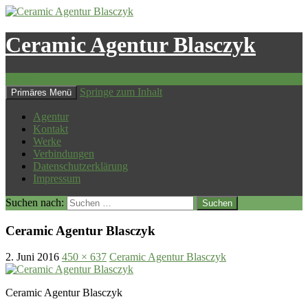
Ceramic Agentur Blasczyk
Suchen
Springe zum Inhalt
Primäres Menü
Agentur
Kontakt
Werke
Verbindungen
Datenschutzerklärung
Impressum
Suchen nach:
Ceramic Agentur Blasczyk
2. Juni 2016
450 × 637
Ceramic Agentur Blasczyk
Ceramic Agentur Blasczyk