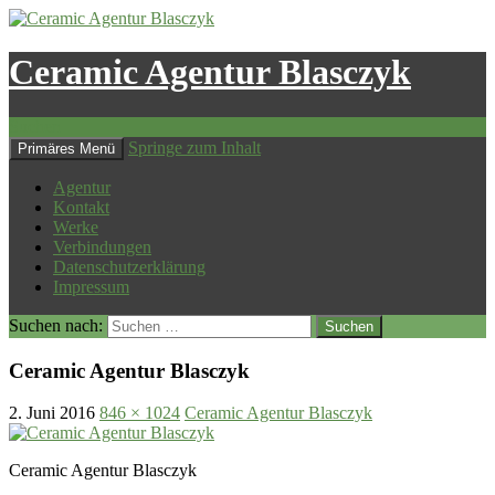
Ceramic Agentur Blasczyk
Suchen
Springe zum Inhalt
Primäres Menü
Agentur
Kontakt
Werke
Verbindungen
Datenschutzerklärung
Impressum
Suchen nach:
Ceramic Agentur Blasczyk
2. Juni 2016
846 × 1024
Ceramic Agentur Blasczyk
Ceramic Agentur Blasczyk