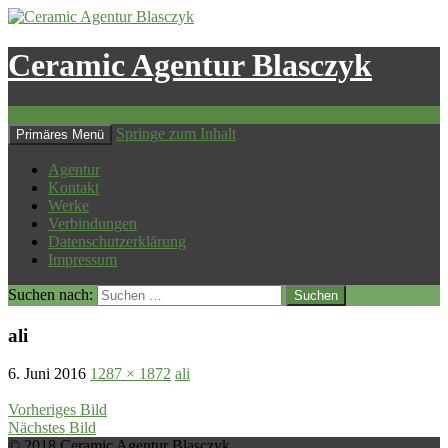
Ceramic Agentur Blasczyk
Suchen
Springe zum Inhalt
Primäres Menü
Agentur
Kontakt
Werke
Verbindungen
Datenschutzerklärung
Impressum
Suchen nach:
ali
6. Juni 2016
1287 × 1872
ali
Vorheriges Bild
Nächstes Bild
© 2018 Ceramic Agentur Blasczyk