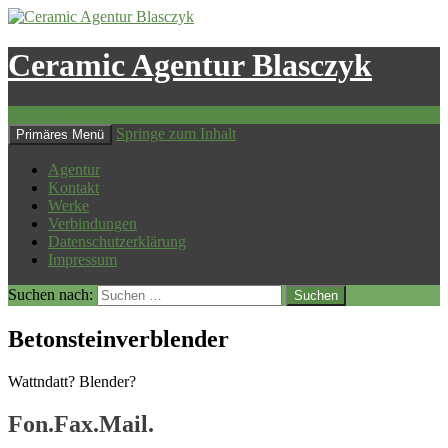
Ceramic Agentur Blasczyk
Suchen
Springe zum Inhalt
Primäres Menü
Agentur
Kontakt
Werke
Verbindungen
Datenschutzerklärung
Impressum
Suchen nach:
Betonsteinverblender
Wattndatt? Blender?
Fon.Fax.Mail.